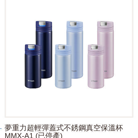
夢重力超輕彈蓋式不銹鋼真空保溫杯
MMX-A1 (已停產)