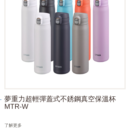
夢重力超輕彈蓋式不銹鋼真空保溫杯
MTR-W
了解更多