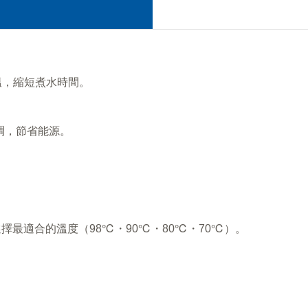
溫，縮短煮水時間。
調，節省能源。
擇最適合的溫度（98℃・90℃・80℃・70℃）。