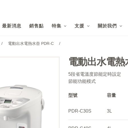
最新消息
銷售點
特集
支援
關於我們
/
電動出水電熱水壺 PDR-C
/
電動出水電熱水
5段省電溫度節能定時設定
節能功能模式
型號
容量
PDR-C30S
3L