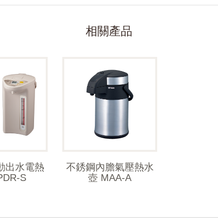
相關產品
動出水電熱
不銹鋼內膽氣壓熱水
PDR-S
壺 MAA-A