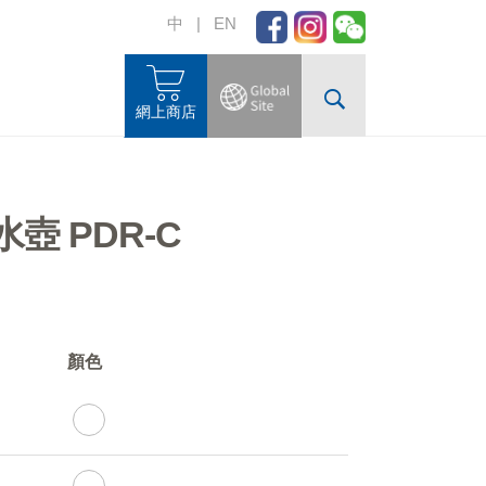
中
|
EN
網上商店
壺 PDR-C
顏色