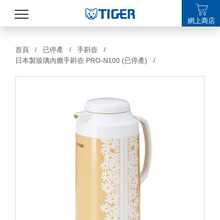
網上商店
產品
首頁
/
已停產
/
手斟壺
/
日本製玻璃內膽手斟壺 PRO-N100 (已停產)
/
最新消息
銷售點
特集
支援
關於我們
LANGUAGE