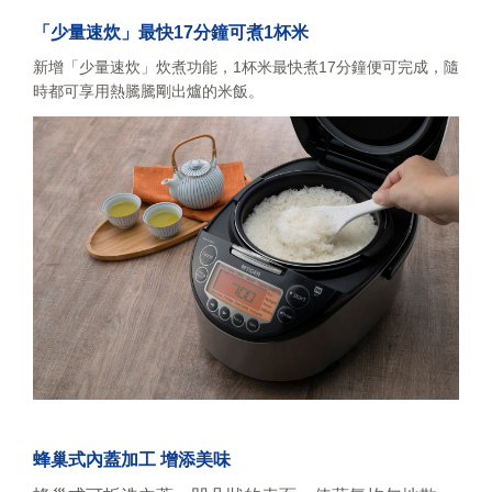
「少量速炊」最快17分鐘可煮1杯米
新增「少量速炊」炊煮功能，1杯米最快煮17分鐘便可完成，隨
時都可享用熱騰騰剛出爐的米飯。
蜂巢式內蓋加工 增添美味