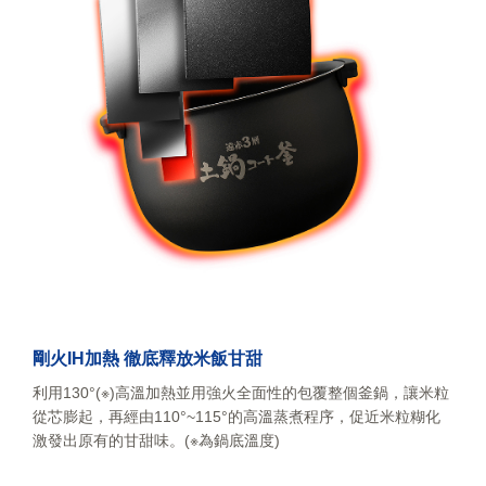
剛火IH加熱 徹底
釋放米飯甘甜
利用130°(※)高溫加熱並用強火全面性的包覆整個釜鍋，讓米粒
從芯膨起，再經由110°~115°的高溫蒸煮程序，促近米粒糊化
激發出原有的甘甜味。(※為鍋底溫度)