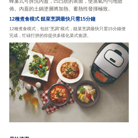
蜂巢式可拆洗內蓋，凹凸狀的表面，使蒸氣均勻地散
佈。內蓋的土鍋塗層將加熱、蓄熱性發揮極致。
12種煮食模式 餸菜烹調最快只需15分鐘
12種煮食模式，包括”烹調”模式，餸菜烹調最快只需15分鐘便
完成，忙碌打拼的你提供多樣化菜式食譜。