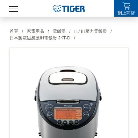
網上商店
產品
首頁
/
家電用品
/
電飯煲
/
IH/ IH壓力電飯煲
/
日本製電磁感應IH電飯煲 JKT-D
/
最新消息
銷售點
特集
支援
關於我們
LANGUAGE