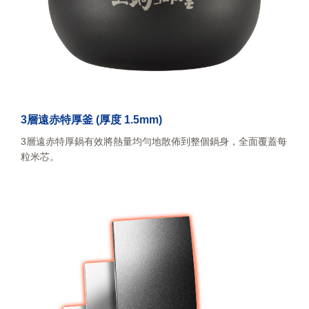
3層遠赤特厚釜 (厚度 1.5mm)
3層遠赤特厚鍋有效將熱量均勻地散佈到整個鍋身，全面覆蓋每
粒米芯。