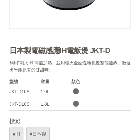
日本製電磁感應IH電飯煲 JKT-D
利用"剛火IH"高溫加熱，並用強火全面性地包覆整個釜鍋，激發
出米飯原有的甘甜味。
型號
容量
顏色
JKT-D10S
1.0L
JKT-D18S
1.8L
標籤
#IH
#日本製