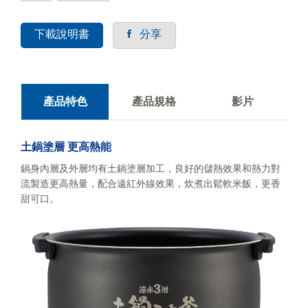
下載說明書
分享
產品特色
產品規格
影片
土鍋塗層 更高熱能
鍋身內層及外層均有土鍋塗層加工，良好的儲熱效果和熱力對
流製造更高熱量，配合遠紅外線效果，炊煮出鬆軟米飯，更香
甜可口。