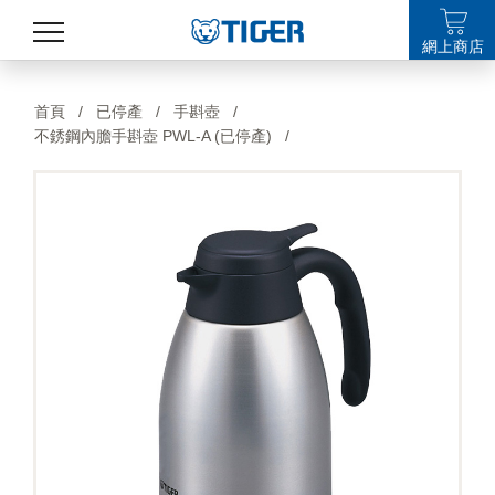
網上商店
產品
首頁
/
已停產
/
手斟壺
/
不銹鋼內膽手斟壺 PWL-A (已停產)
/
最新消息
銷售點
特集
支援
關於我們
LANGUAGE