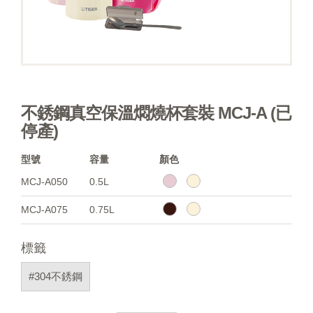
不銹鋼真空保溫燜燒杯套裝 MCJ-A (已
停產)
型號
容量
顏色
MCJ-A050
0.5L
MCJ-A075
0.75L
標籤
#304不銹鋼