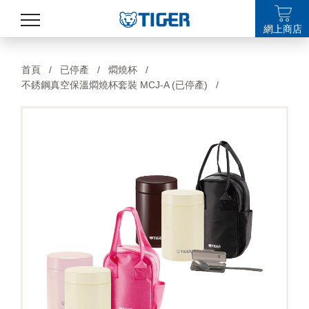
網上商店
產品
首頁
/
已停產
/
燜燒杯
/
不銹鋼真空保溫燜燒杯套裝 MCJ-A (已停產)
/
最新消息
銷售點
特集
支援
關於我們
LANGUAGE