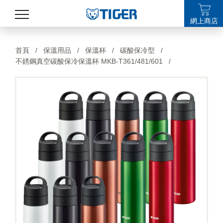
網上商店
產品
首頁
/
保溫用品
/
保溫杯
/
碳酸保冷型
/
不銹鋼真空碳酸保冷保溫杯 MKB-T361/481/601
/
最新消息
銷售點
特集
支援
關於我們
LANGUAGE