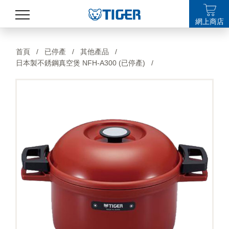
網上商店
產品
首頁
/
已停產
/
其他產品
/
日本製不銹鋼真空煲 NFH-A300 (已停產)
/
最新消息
銷售點
特集
支援
關於我們
LANGUAGE