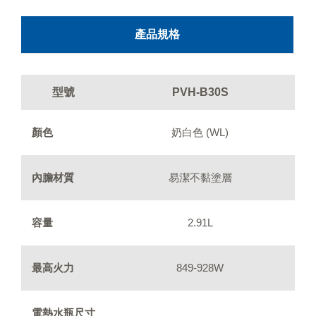
產品規格
型號
PVH-B30S
顏色
奶白色 (WL)
內膽材質
易潔不黏塗層
容量
2.91L
最高火力
849-928W
電熱水瓶尺寸