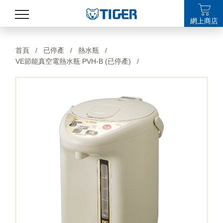
網上商店
產品
首頁
/
已停產
/
熱水瓶
/
VE節能真空電熱水瓶 PVH-B (已停產)
/
最新消息
銷售點
特集
支援
關於我們
LANGUAGE